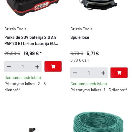
Grizzly Tools
Grizzly Tools
Parkside 20V baterija 2,0 Ah
Spule lose
PAP 20 B1 Li-Ion baterija EU
Parkside X 20V šeimos
26,99 €
19,99 €
*
6,79 €
5,71 €
įrenginiams
6,79 € už 1
Gaunama nedelsiant
Pristatymo laikas: 2 - 5
Gaunama nedelsiant
dienos**
Pristatymo laikas: 1 - 5 dienos**