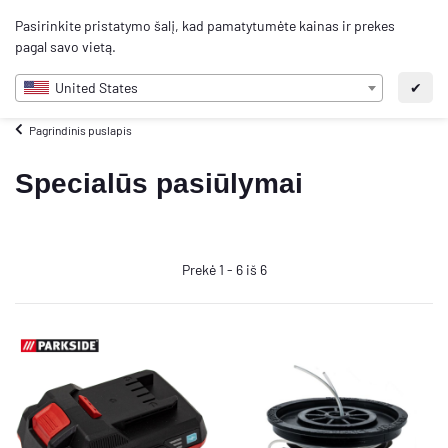
0
Pasirinkite pristatymo šalį, kad pamatytumėte kainas ir prekes
LT
pagal savo vietą.
United States
✔
Pagrindinis puslapis
Specialūs pasiūlymai
Prekė 1 - 6 iš 6