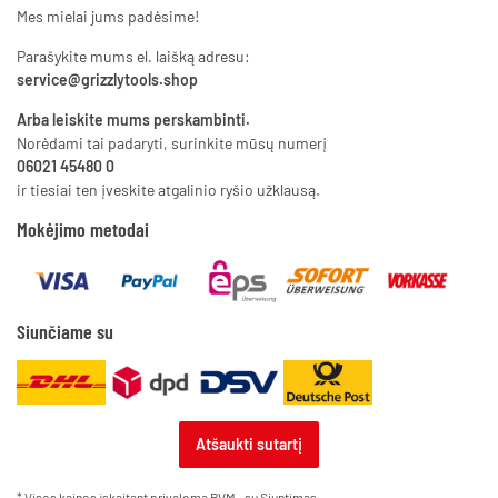
Mes mielai jums padėsime!
Parašykite mums el. laišką adresu:
service@grizzlytools.shop
Arba leiskite mums perskambinti.
Norėdami tai padaryti, surinkite mūsų numerį
06021 45480 0
ir tiesiai ten įveskite atgalinio ryšio užklausą.
Mokėjimo metodai
Siunčiame su
Atšaukti sutartį
* Visos kainos įskaitant privalomą PVM., su
Siuntimas