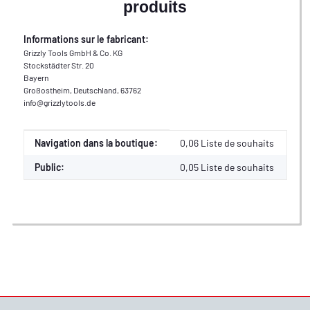
produits
Informations sur le fabricant:
Grizzly Tools GmbH & Co. KG
Stockstädter Str. 20
Bayern
Großostheim, Deutschland, 63762
info@grizzlytools.de
Valeur
Fabricant
Navigation dans la boutique:
0,06 Liste de souhaits
Public:
0,05
Liste de souhaits