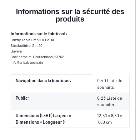
Informations sur la sécurité des
produits
Informations sur le fabricant:
Grizzly Tools GmbH & Co. KG
Stockstädter Str. 20
Bayern
Großostheim, Deutschland, 63762
info@grizzlytools.de
Valeur
Fabricant
Navigation dans la boutique:
0,40 Liste de
souhaits
Public:
0,23
Liste de
souhaits
Dimensions (L×H) ( Largeur ×
12,50 × 8,50 ×
Dimensions × Longueur ):
7,60 cm