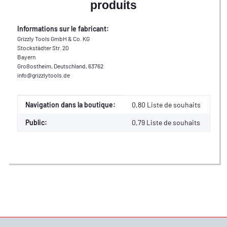
produits
Informations sur le fabricant:
Grizzly Tools GmbH & Co. KG
Stockstädter Str. 20
Bayern
Großostheim, Deutschland, 63762
info@grizzlytools.de
Valeur
Fabricant
Navigation dans la boutique:
0,80 Liste de souhaits
Public:
0,79
Liste de souhaits