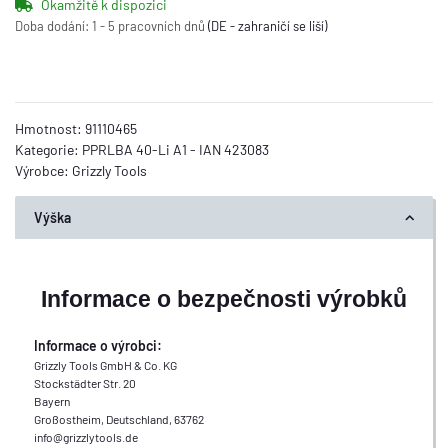
Okamžitě k dispozici
Doba dodání:
1 - 5 pracovních dnů
(DE - zahraničí se liší)
Hmotnost:
91110465
Kategorie:
PPRLBA 40-Li A1 - IAN 423083
Výrobce:
Grizzly Tools
Výška
Informace o bezpečnosti výrobků
Informace o výrobci:
Grizzly Tools GmbH & Co. KG
Stockstädter Str. 20
Bayern
Großostheim, Deutschland, 63762
info@grizzlytools.de