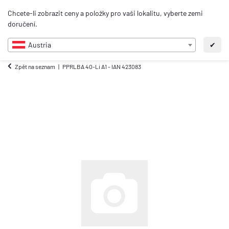
0
Chcete-li zobrazit ceny a položky pro vaši lokalitu, vyberte zemi
CS
doručení.
Austria
✔
Zpět na seznam
PPRLBA 40-Li A1 - IAN 423083