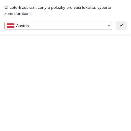
Chcete-li zobrazit ceny a položky pro vaši lokalitu, vyberte
CS
0
0,00 €
zemi doručení.
✔
Austria