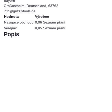
Bayern
Großostheim, Deutschland, 63762
info@grizzlytools.de
Hodnota
Výrobce
Navigace obchodu:
0,06 Seznam přání
Veřejné:
0,05
Seznam přání
Popis
pilový
kotouč
na
dřevo
5,49
€
*
5,49
€
Sklad
1