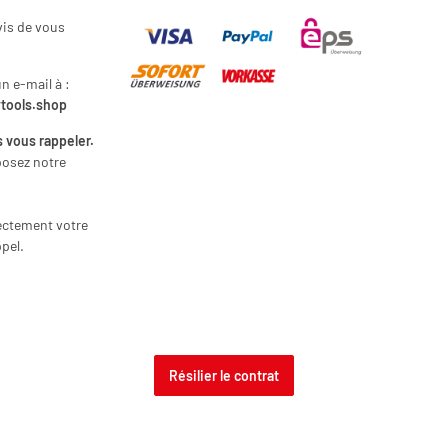
vis de vous
 e-mail à :
ytools.shop
 vous rappeler.
posez notre
rectement votre
pel.
Résilier le contrat