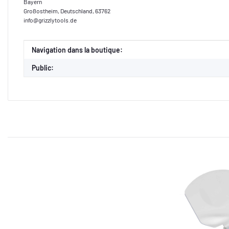
Bayern
Großostheim, Deutschland, 63762
info@grizzlytools.de
Valeur
Fabricant
Navigation dans la boutique:
Public: