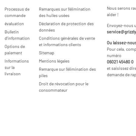
Nous serons ra
Processus de
Remarques sur l'élimination
aider !
commande
des huiles usées
évaluation
Déclaration de protection des
Envoyez-nous un
données
Bulletin
service@grizzl
d'information
Conditions générales de vente
Ou laissez-nous
et informations clients
Options de
Pour cela, com
paiement
Sitemap
numéro
Informations
Mentions légales
06021 45480 0
sur la
et saisissez di
Remarque sur l'élimination des
livraison
demande de rap
piles
Droit de révocation pour le
consommateur
* Tous les prix y compris TVA légale., plus
frais de port