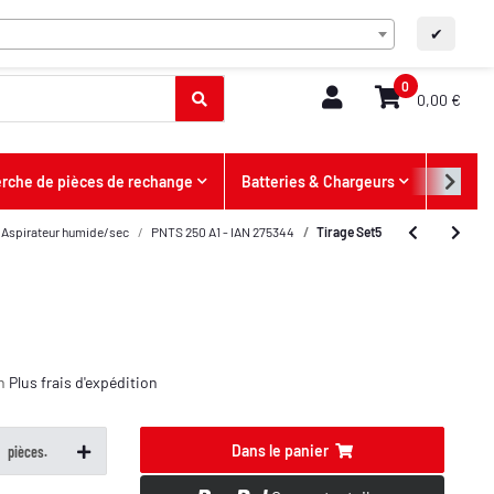
FR
Contact
A+
A-
✔
0
0,00 €
rche de pièces de rechange
Batteries & Chargeurs
Offres
Aspirateur humide/sec
PNTS 250 A1 - IAN 275344
Tirage Set5
on
Plus
frais d'expédition
Dans le panier
pièces.