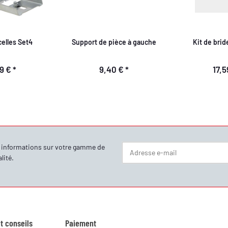
elles Set4
Support de pièce à gauche
Kit de bri
99 €
*
9,40 €
*
17,
s informations sur votre gamme de
lité
.
Newsletter S'abonner
t conseils
Paiement