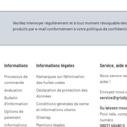
Veuillez m'envoyer régulièrement et à tout moment révoquable de
produits par e-mail conformément à votre
politique de confidentia
Informations
Informations légales
Service, aide e
Nous serons ra
Processus de
Remarques sur l'élimination
aider !
commande
des huiles usées
évaluation
Déclaration de protection des
Envoyez-nous un
données
Bulletin
service@grizzl
d'information
Conditions générales de vente
Ou laissez-nous
et informations clients
Options de
Pour cela, com
paiement
Sitemap
numéro
Informations
Mentions légales
06021 45480 0