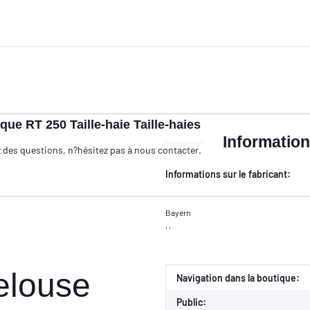
ue RT 250 Taille-haie Taille-haies
Information
z des questions, n?hésitez pas à nous contacter.
Informations sur le fabricant:
Bayern
, ,
pelouse
Valeur
Fabricant
Navigation dans la boutique:
Public: