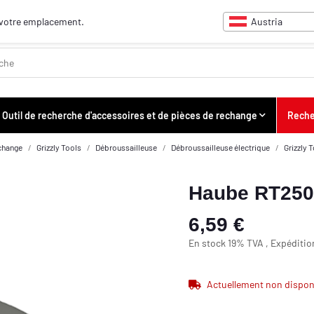
Austria
ur votre emplacement.
Outil de recherche d'accessoires et de pièces de rechange
Reche
echange
Grizzly Tools
Débroussailleuse
Débroussailleuse électrique
Grizzly 
Haube RT250
6,59 €
En stock 19% TVA , Expéditi
Actuellement non dispon