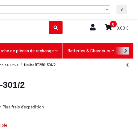
FR
Contact
A+
A-
✔
0
0,00 €
rche de pièces de rechange
Batteries & Chargeurs
Offres
Tools RT 250
Haube RT250-301/2
-301/2
on
Plus
frais d'expédition
ible