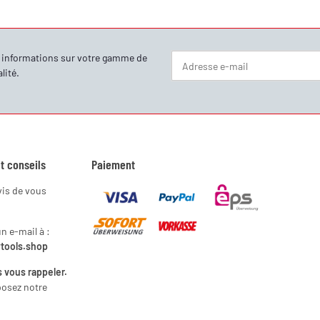
s informations sur votre gamme de
lité
.
Newsletter S'abonner
t conseils
Paiement
vis de vous
 e-mail à :
ytools.shop
 vous rappeler.
posez notre