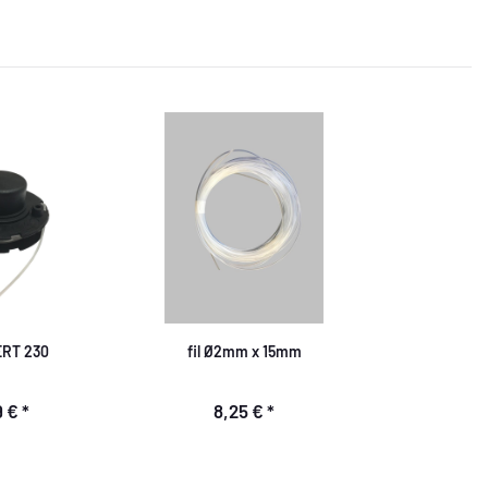
ERT 230
fil Ø2mm x 15mm
9 €
*
8,25 €
*