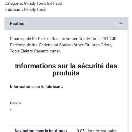
Catégorie:
Grizzly Tools ERT 230
Fabricant:
Grizzly Tools
Hauteur
Ersatzspule für Elektro Rasentrimmer Grizzly Tools ERT 230.
Fadenspule inkl Faden und Spulenkörper für Ihren Grizzly
Tools Elektro Rasentrimmer.
Informations sur la sécurité des
produits
Informations sur le fabricant:
Bayern
, ,
Valeur
Fabricant
Navigation dans la boutique:
0,03 Liste de souhaits