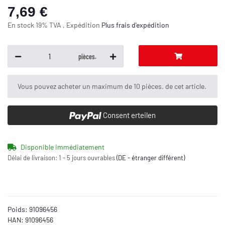
7,69 €
En stock 19% TVA , Expédition
Plus
frais d'expédition
pièces.
x
Vous pouvez acheter un maximum de 10 pièces. de cet article.
Consent erteilen
Disponible immédiatement
Délai de livraison:
1 - 5 jours ouvrables
(DE - étranger différent)
Poids:
91096456
HAN:
91096456