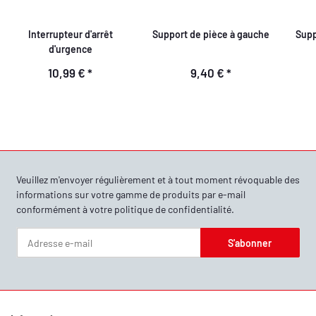
Interrupteur d'arrêt
Support de pièce à gauche
Supp
d'urgence
10,99 €
*
9,40 €
*
Veuillez m'envoyer régulièrement et à tout moment révoquable des
informations sur votre gamme de produits par e-mail
conformément à votre
politique de confidentialité
.
S'abonner
Newsletter S'abonner