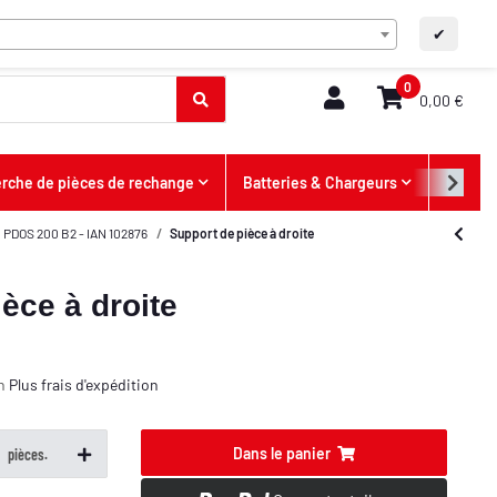
FR
Contact
A+
A-
✔
0
0,00 €
rche de pièces de rechange
Batteries & Chargeurs
Offres
PDOS 200 B2 - IAN 102876
Support de pièce à droite
èce à droite
on
Plus
frais d'expédition
Dans le panier
pièces.