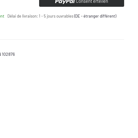
Consent erteilen
nt
Délai de livraison:
1 - 5 jours ouvrables
(DE - étranger différent)
N 102876