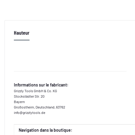
Hauteur
Informations sur le fabricant:
Grizzly Tools GmbH & Co. KG
Stockstädter Str. 20
Bayern
Großostheim, Deutschland, 63762
info@grizzlytools.de
Valeur
Fabricant
Navigation dans la boutique: