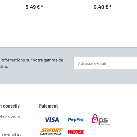
5,49 €
*
9,40 €
*
s informations sur votre gamme de
lité
.
Newsletter S'abonner
t conseils
Paiement
vis de vous
 e-mail à :