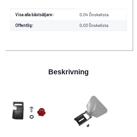
Värde
Tillverkare
Visa alla bästsäljare:
0,04 Önskelista
Offentlig:
0,03
Önskelista
Beskrivning