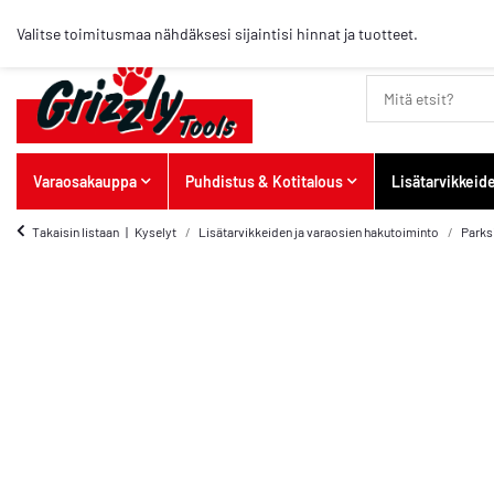
Suosituimmat artikkelit
Valitse toimitusmaa nähdäksesi sijaintisi hinnat ja tuotteet.
Varaosakauppa
Puhdistus & Kotitalous
Lisätarvikkeid
Takaisin listaan
Kyselyt
Lisätarvikkeiden ja varaosien hakutoiminto
Parks