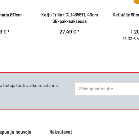
harja Ø11cm
Ketju Trilink CL14356TL 40cm
Ketjuöljy 90m
SB-pakkauksessa
99 €
*
27,49 €
*
1,2
13,33 € V
ia tietoja tuotevalikoimastanne
Uutiskirje Tilaa
 apua ja neuvoja
Naksutavat