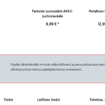
Parkside-juotoskärki AKKU-
Metallinen 
juotosraudalle
9,89 €
*
12,
Pyydän lähettämään minulle säännöllisesti ja peruutettavissa olev
sähköpostitse
tietosuojakäytännönne
mukaisesti.
Tiedot
Laillinen tiedot
Palvelua,