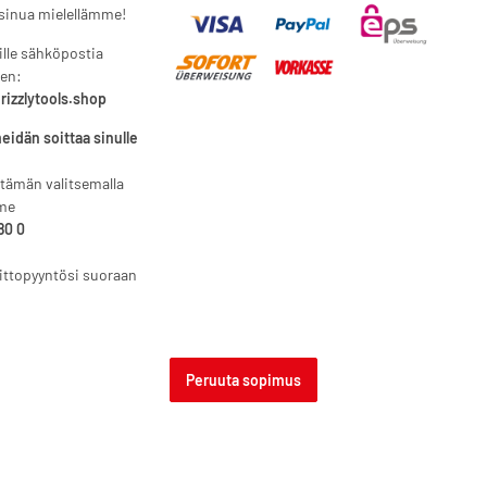
inua mielellämme!
lle sähköpostia
een:
rizzlytools.shop
eidän soittaa sinulle
 tämän valitsemalla
me
80 0
ittopyyntösi suoraan
Peruuta sopimus