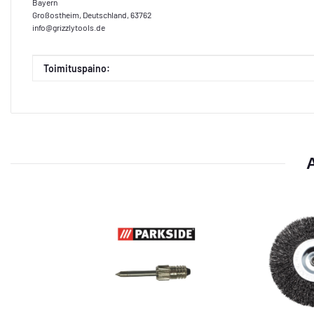
Bayern
Großostheim, Deutschland, 63762
info@grizzlytools.de
Tuoteominaisuus
Arvo
Toimituspaino:
A