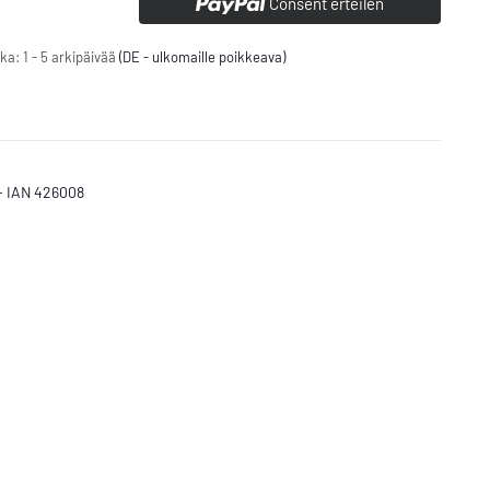
Consent erteilen
ika:
1 - 5 arkipäivää
(DE - ulkomaille poikkeava)
- IAN 426008