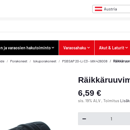
Austria
en ja varaosien hakutoiminto
Varaosahaku
Akut & Laturit
ide
Porakoneet
Iskuporakoneet
PSBSAP 20-Li C3 - IAN 426008
Räikkäruuvi
Räikkäruuvim
6,59 €
sis. 19% ALV , Toimitus
Lisäk