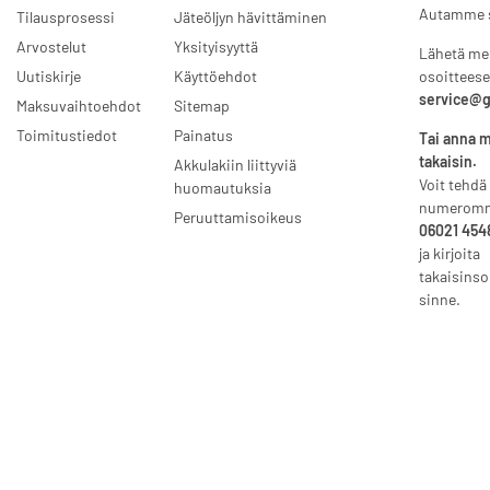
Autamme s
Tilausprosessi
Jäteöljyn hävittäminen
Arvostelut
Yksityisyyttä
Lähetä mei
Uutiskirje
Käyttöehdot
osoittees
service@g
Maksuvaihtoehdot
Sitemap
Toimitustiedot
Painatus
Tai anna m
takaisin.
Akkulakiin liittyviä
Voit tehdä
huomautuksia
numerom
Peruuttamisoikeus
06021 454
ja kirjoita
takaisinso
sinne.
* Kaikki hinnat sisältävät lakisääteisen ALV:n., lisäksi
toimitus
© 2026 motodox GmbH