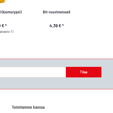
l (luomurypsi)
Bit-ruuvimeisseli
0 €
*
4,39 €
*
arasto 1 l
Tilaa
Toimitamme kanssa