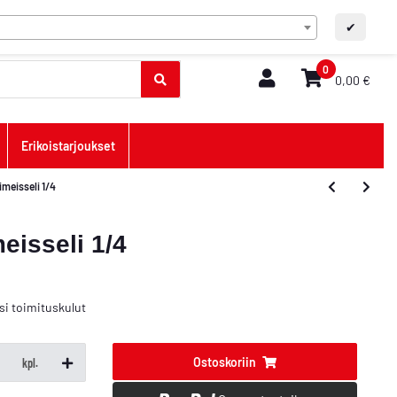
FI
FAQ/Ota yhteyttä
A+
A-
✔
0
0,00 €
Erikoistarjoukset
meisseli 1/4
eisseli 1/4
si
toimituskulut
Ostoskoriin
kpl.