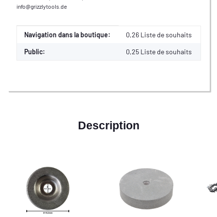
info@grizzlytools.de
Valeur
Fabricant
Navigation dans la boutique:
0,26 Liste de souhaits
Public:
0,25
Liste de souhaits
Description