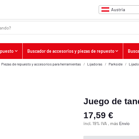
Austria
upuesto
Buscador de accesorios y piezas de repuesto
Busca
Piezas de repuesto y accesorios para herramientas
Lijadoras
Parkside
Lijado
Juego de tan
17,59 €
incl. 19% IVA , más
Envío