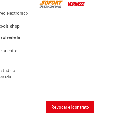
reo electrónico
tools.shop
volverle la
e nuestro
icitud de
lamada
.
Revocar el contrato