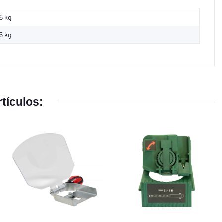
6 kg
5
kg
tículos: