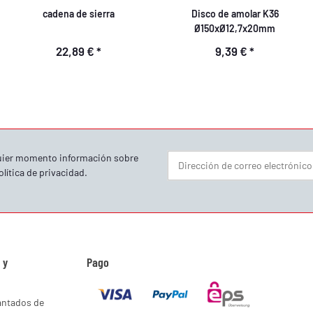
cadena de sierra
Disco de amolar K36
Ø150xØ12,7x20mm
22,89 €
*
9,39 €
*
quier momento información sobre
olítica de privacidad
.
Boletín informativo Suscribirse
 y
Pago
antados de