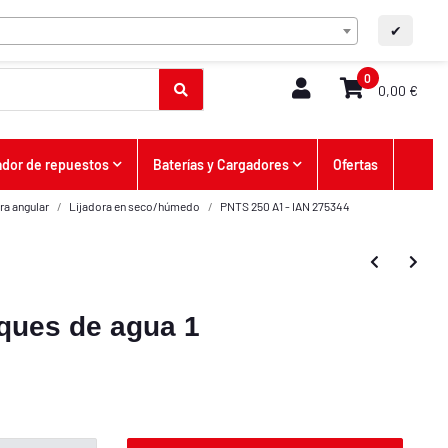
ES
Contacto
A+
A-
✔
0
0,00 €
dor de repuestos
Baterías y Cargadores
Ofertas
ra angular
Lijadora en seco/húmedo
PNTS 250 A1 - IAN 275344
ques de agua 1