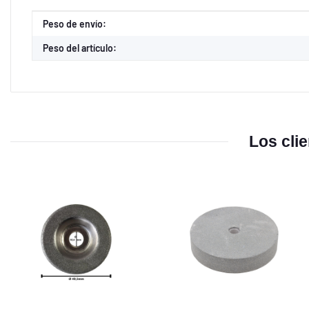
Propiedad del producto
Valor
Peso de envío:
Peso del artículo:
Los cli