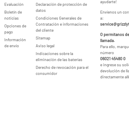
ayudarte!
Evaluación
Declaración de protección de
datos
Boletín de
Envíenos un cor
noticias
Condiciones Generales de
a:
Contratación e informaciones
service@grizzly
Opciones de
del cliente
pago
O permítanos de
Sitemap
Información
llamada.
de envío
Aviso legal
Para ello, marqu
número
Indicaciones sobre la
06021 45480 0
eliminación de las baterías
e ingrese su sol
Derecho de revocación para el
devolución de l
consumidor
directamente allí
* Todos los precios incl. IVA legal., más
envío
© 2026 motodox GmbH