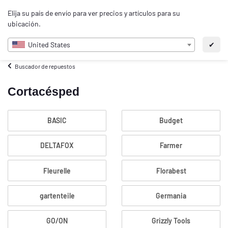
0
Elija su país de envío para ver precios y artículos para su
ES
ubicación.
United States
✔
Buscador de repuestos
Cortacésped
BASIC
Budget
DELTAFOX
Farmer
Fleurelle
Florabest
gartenteile
Germania
GO/ON
Grizzly Tools