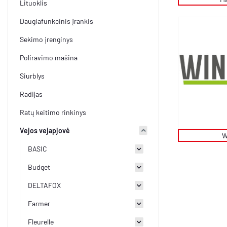
Lituoklis
Daugiafunkcinis įrankis
Sekimo įrenginys
Poliravimo mašina
Siurblys
Radijas
Ratų keitimo rinkinys
Vejos vejapjovė
W
BASIC
Budget
DELTAFOX
Farmer
Fleurelle