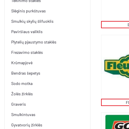
Tekinimo staklės
Slėginis purkštuvas
Smulkių skylių šlifuoklis
Paviršiaus valiklis
Plytelių pjaustymo staklės
Frezavimo staklės
Krūmapjovė
Bendras šepetys
Sodo motka
Žolės žirklės
Fl
Graveris
Smulkintuvas
Gyvatvorių žirklės