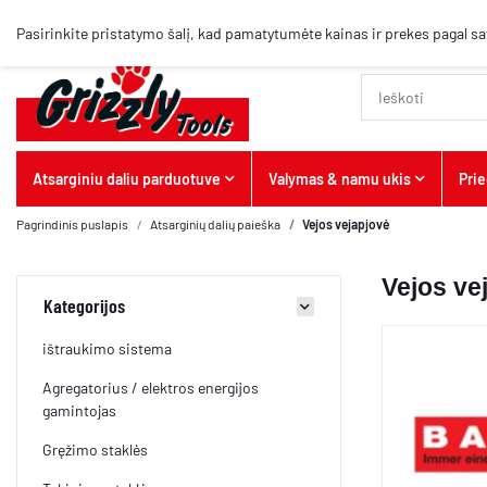
Pasirinkite pristatymo šalį, kad pamatytumėte kainas ir prekes pagal sa
Atsarginiu daliu parduotuve
Valymas & namu ukis
Prie
Pagrindinis puslapis
Atsarginių dalių paieška
Vejos vejapjovė
Vejos ve
Kategorijos
ištraukimo sistema
Agregatorius / elektros energijos
gamintojas
Gręžimo staklės