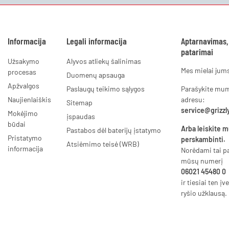
Informacija
Legali informacija
Aptarnavimas,
patarimai
Užsakymo
Alyvos atliekų šalinimas
Mes mielai jum
procesas
Duomenų apsauga
Apžvalgos
Paslaugų teikimo sąlygos
Parašykite mums
Naujienlaiškis
adresu:
Sitemap
service@grizzl
Mokėjimo
įspaudas
būdai
Arba leiskite 
Pastabos dėl baterijų įstatymo
Pristatymo
perskambinti.
Atsiėmimo teisė (WRB)
informacija
Norėdami tai pa
mūsų numerį
06021 45480 0
ir tiesiai ten įv
ryšio užklausą.