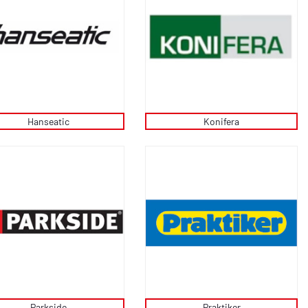
Hanseatic
Konifera
Parkside
Praktiker