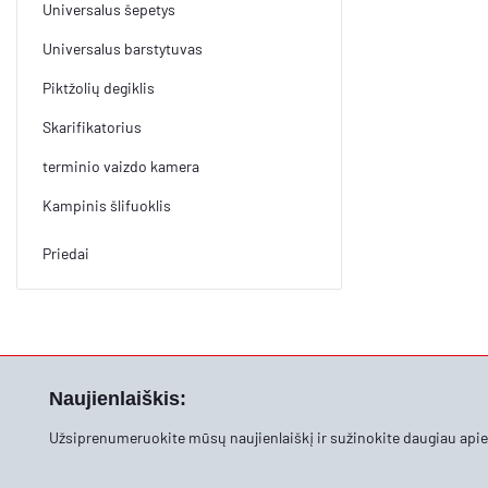
Universalus šepetys
Universalus barstytuvas
Piktžolių degiklis
Skarifikatorius
terminio vaizdo kamera
Kampinis šlifuoklis
Priedai
Naujienlaiškis:
Užsiprenumeruokite mūsų naujienlaiškį ir sužinokite daugiau api