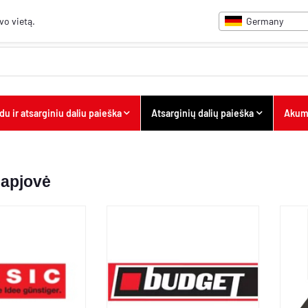
Germany
vo vietą.
du ir atsarginiu daliu paieška
Atsarginių dalių paieška
Akumu
japjovė