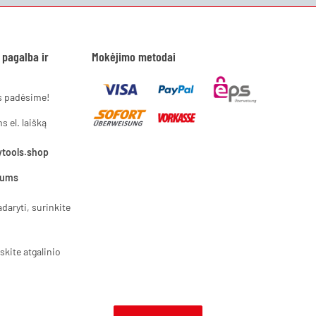
 pagalba ir
Mokėjimo metodai
s padėsime!
 el. laišką
ytools.shop
mums
daryti, surinkite
eskite atgalinio