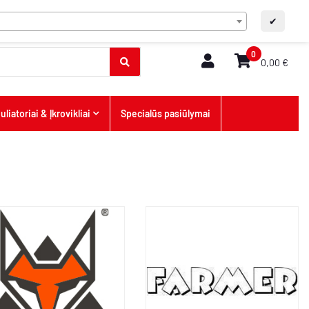
LT
DUK/Kontaktai
A+
A-
✔
0
0,00 €
liatoriai & Įkrovikliai
Specialūs pasiūlymai