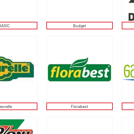
BASIC
Budget
eurelle
Florabest