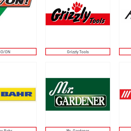
GO/ON
Grizzly Tools
x Bahr
Mr. Gardener