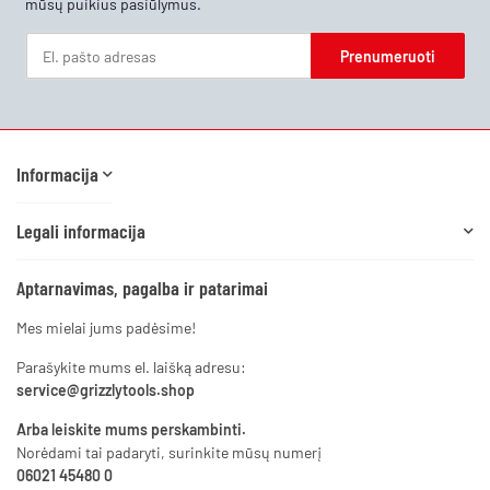
mūsų puikius pasiūlymus.
Prenumeruoti
Naujienlaiškis Prenumeruoti
Informacija
Legali informacija
Aptarnavimas, pagalba ir patarimai
Mes mielai jums padėsime!
Parašykite mums el. laišką adresu:
service@grizzlytools.shop
Arba leiskite mums perskambinti.
Norėdami tai padaryti, surinkite mūsų numerį
06021 45480 0