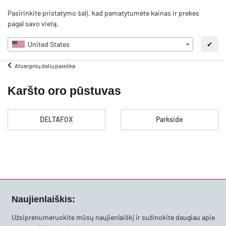
0
Pasirinkite pristatymo šalį, kad pamatytumėte kainas ir prekes
LT
pagal savo vietą.
United States
✔
Atsarginių dalių paieška
Karšto oro pūstuvas
DELTAFOX
Parkside
Naujienlaiškis:
Užsiprenumeruokite mūsų naujienlaiškį ir sužinokite daugiau apie