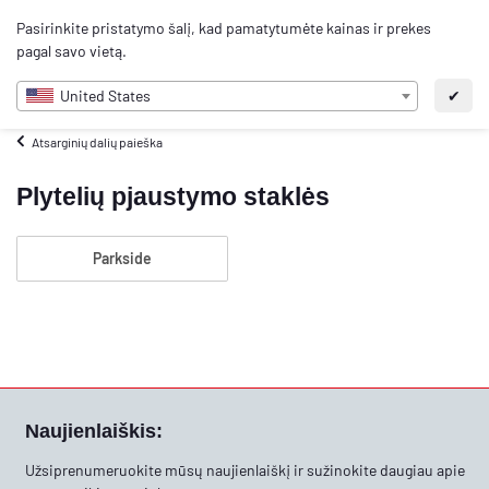
0
Pasirinkite pristatymo šalį, kad pamatytumėte kainas ir prekes
LT
pagal savo vietą.
United States
✔
Atsarginių dalių paieška
Plytelių pjaustymo staklės
Parkside
Naujienlaiškis:
Užsiprenumeruokite mūsų naujienlaiškį ir sužinokite daugiau apie