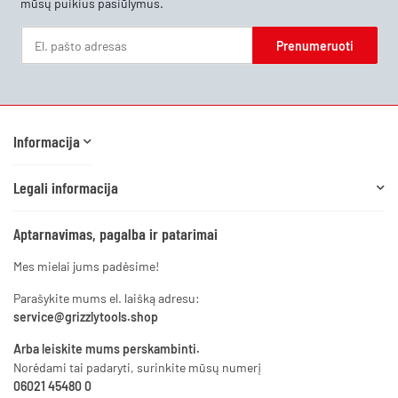
mūsų puikius pasiūlymus.
Prenumeruoti
Naujienlaiškis Prenumeruoti
Informacija
Legali informacija
Aptarnavimas, pagalba ir patarimai
Mes mielai jums padėsime!
Parašykite mums el. laišką adresu:
service@grizzlytools.shop
Arba leiskite mums perskambinti.
Norėdami tai padaryti, surinkite mūsų numerį
06021 45480 0