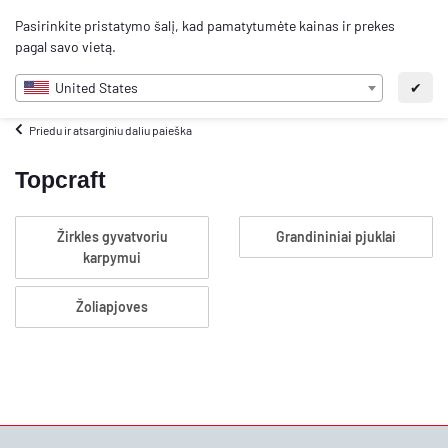
0
Pasirinkite pristatymo šalį, kad pamatytumėte kainas ir prekes
LT
pagal savo vietą.
United States
✔
Priedu ir atsarginiu daliu paieška
Topcraft
Žirkles gyvatvoriu
Grandininiai pjuklai
karpymui
Žoliapjoves