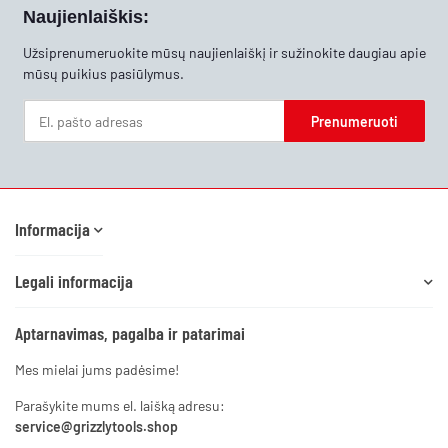
Naujienlaiškis:
Užsiprenumeruokite mūsų naujienlaiškį ir sužinokite daugiau apie
mūsų puikius pasiūlymus.
Prenumeruoti
Naujienlaiškis Prenumeruoti
Informacija
Legali informacija
Aptarnavimas, pagalba ir patarimai
Mes mielai jums padėsime!
Parašykite mums el. laišką adresu:
service@grizzlytools.shop