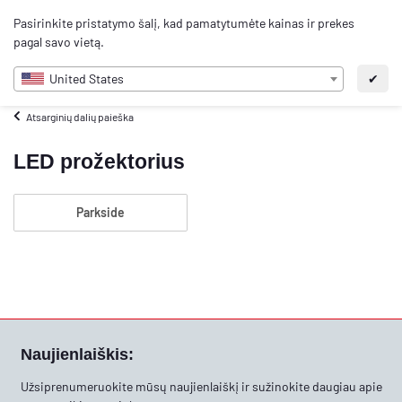
0
Pasirinkite pristatymo šalį, kad pamatytumėte kainas ir prekes
LT
pagal savo vietą.
United States
✔
Atsarginių dalių paieška
LED prožektorius
Parkside
Naujienlaiškis:
Užsiprenumeruokite mūsų naujienlaiškį ir sužinokite daugiau apie