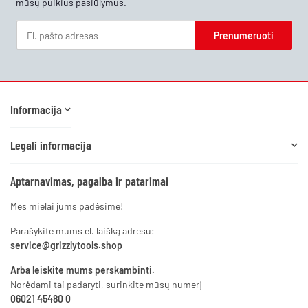
mūsų puikius pasiūlymus.
Prenumeruoti
Naujienlaiškis Prenumeruoti
Informacija
Legali informacija
Aptarnavimas, pagalba ir patarimai
Mes mielai jums padėsime!
Parašykite mums el. laišką adresu:
service@grizzlytools.shop
Arba leiskite mums perskambinti.
Norėdami tai padaryti, surinkite mūsų numerį
06021 45480 0