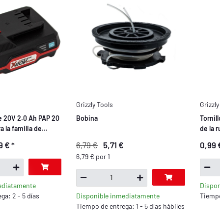
Grizzly Tools
Grizzly
e 20V 2.0 Ah PAP 20
Bobina
Tornill
a la familia de
de la 
arkside X 20V
9 €
*
6,79 €
5,71 €
0,99
6,79 € por 1
ediatamente
Dispon
ga: 2 - 5 días
Disponible inmediatamente
Tiempo
Tiempo de entrega: 1 - 5 días hábiles