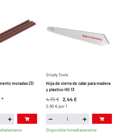
Grizzly Tools
mento moradas (3)
Hoja de sierra de calar para madera
y plástico HG 13
€
*
4,70 €
2,44 €
2,90 € por 1
ediatamente
Disponible inmediatamente