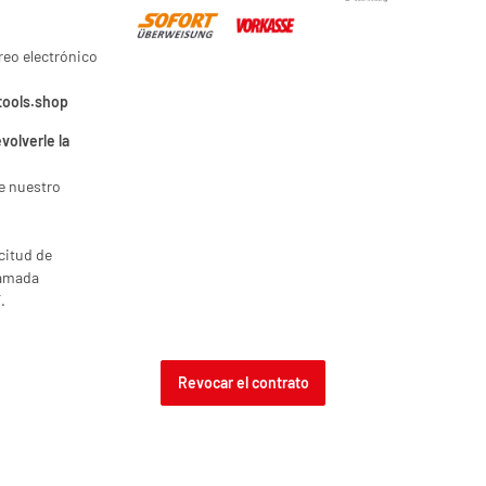
reo electrónico
tools.shop
volverle la
e nuestro
icitud de
lamada
.
Revocar el contrato