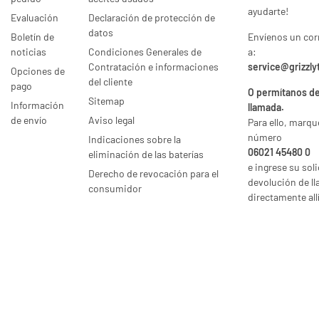
ayudarte!
Evaluación
Declaración de protección de
datos
Boletín de
Envíenos un cor
noticias
Condiciones Generales de
a:
Contratación e informaciones
service@grizzly
Opciones de
del cliente
pago
O permítanos de
Sitemap
Información
llamada.
de envío
Aviso legal
Para ello, marqu
número
Indicaciones sobre la
06021 45480 0
eliminación de las baterías
e ingrese su sol
Derecho de revocación para el
devolución de l
consumidor
directamente allí
* Todos los precios incl. IVA legal., más
envío