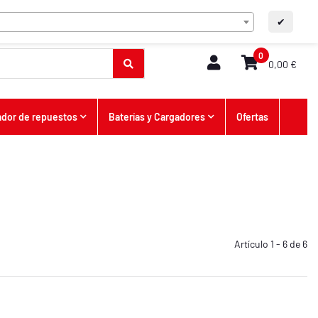
ES
Contacto
A+
A-
✔
0
0,00 €
dor de repuestos
Baterías y Cargadores
Ofertas
Artículo 1 - 6 de 6