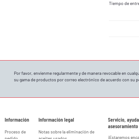
Tiempo de entreg
Por favor, envíenme regularmente y de manera revocable en cual
su gama de productos por correo electrónico de acuerdo con su
p
Información
Información legal
Servicio, ayuda
asesoramiento
Proceso de
Notas sobre la eliminación de
¡Estaremos enc
pedido
aceites usados