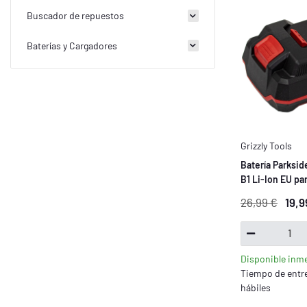
Buscador de repuestos
Baterías y Cargadores
Grizzly Tools
Batería Parksid
B1 Li-Ion EU par
herramientas P
26,99 €
19,9
Disponible inm
Tiempo de entre
hábiles