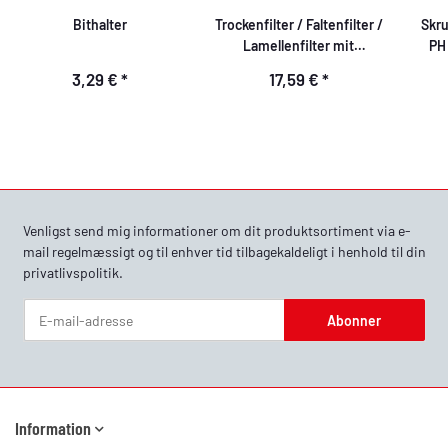
Bithalter
Trockenfilter / Faltenfilter /
Skru
Lamellenfilter mit
PH 
Bajonettverschlussdeckel,
3,29 €
*
17,59 €
*
beidseitig offen
Venligst send mig informationer om dit produktsortiment via e-
mail regelmæssigt og til enhver tid tilbagekaldeligt i henhold til din
privatlivspolitik
.
Abonner
Nyhedsbrev Abonner
Information