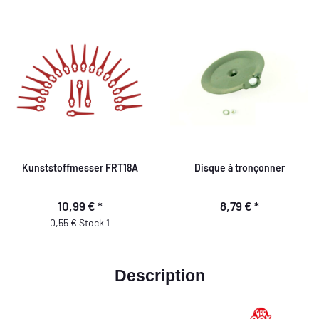
Kunststoffmesser FRT18A
Disque à tronçonner
10,99 €
*
8,79 €
*
0,55 € Stock 1
Description