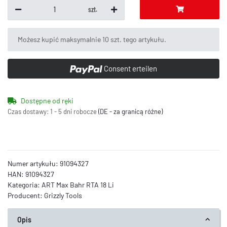
szt.
x
Możesz kupić maksymalnie 10 szt. tego artykułu.
Consent erteilen
Dostępne od ręki
Czas dostawy:
1 - 5 dni robocze
(DE - za granicą różne)
Numer artykułu:
91094327
HAN:
91094327
Kategoria:
ART Max Bahr RTA 18 Li
Producent:
Grizzly Tools
Opis