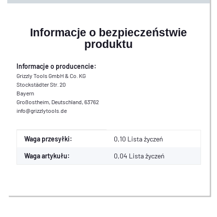
Informacje o bezpieczeństwie
produktu
Informacje o producencie:
Grizzly Tools GmbH & Co. KG
Stockstädter Str. 20
Bayern
Großostheim, Deutschland, 63762
info@grizzlytools.de
Cecha produktu
Wartość
Waga przesyłki:
0,10 Lista życzeń
Waga artykułu:
0,04
Lista życzeń