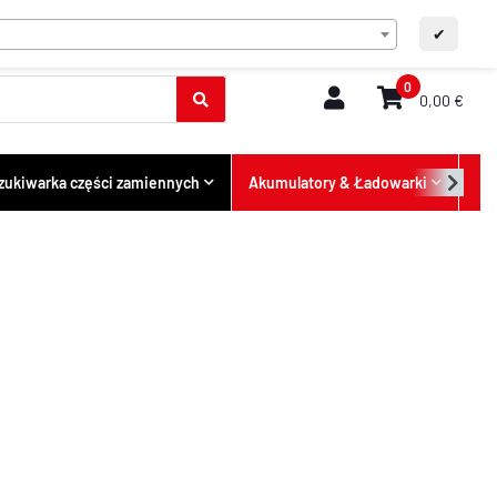
PL
Kontakt
A+
A-
✔
0
0,00 €
ukiwarka części zamiennych
Akumulatory & Ładowarki
Ofe