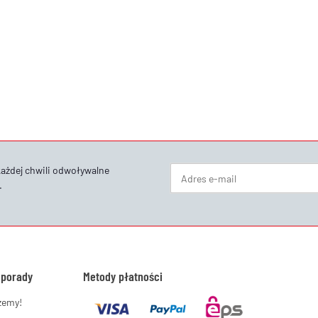
każdej chwili odwoływalne
.
Newsletter Subskrybuj
 porady
Metody płatności
żemy!