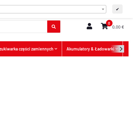
PL
Kontakt
A+
A-
✔
0
0,00 €
ukiwarka części zamiennych
Akumulatory & Ładowarki
Ofe