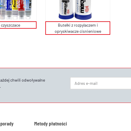
 czyszczace
Butelki z rozpylaczem i
opryskiwacze cisnieniowe
każdej chwili odwoływalne
.
Newsletter Subskrybuj
 porady
Metody płatności