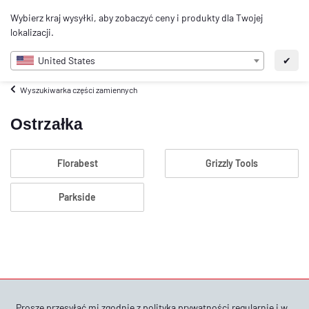
0
Wybierz kraj wysyłki, aby zobaczyć ceny i produkty dla Twojej
PL
lokalizacji.
United States
✔
Wyszukiwarka części zamiennych
Ostrzałka
Florabest
Grizzly Tools
Parkside
Proszę przesyłać mi zgodnie z
polityką prywatności
regularnie i w