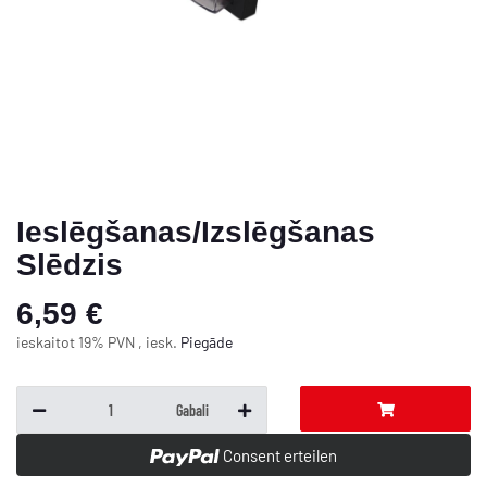
Ieslēgšanas/Izslēgšanas
Slēdzis
6,59 €
ieskaitot 19% PVN , iesk.
Piegāde
Gabali
Consent erteilen