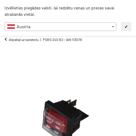
0
Izvēlieties piegādes valsti, lai redzētu cenas un preces savai
LV
atrašanās vietai.
Austria
✔
Atpakaļ uz sarakstu
PSBS 240 B2 - IAN 113076