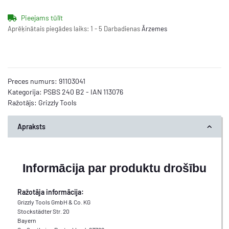
Pieejams tūlīt
Aprēķinātais piegādes laiks:
1 - 5 Darbadienas
Ārzemes
Preces numurs:
91103041
Kategorija:
PSBS 240 B2 - IAN 113076
Ražotājs:
Grizzly Tools
Apraksts
Informācija par produktu drošību
Ražotāja informācija:
Grizzly Tools GmbH & Co. KG
Stockstädter Str. 20
Bayern