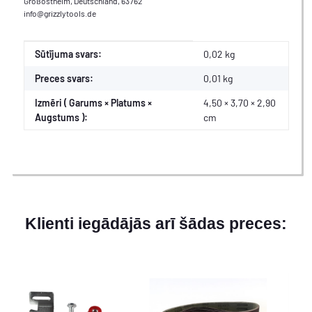
Großostheim, Deutschland, 63762
info@grizzlytools.de
#productDetails.itemInformation#
#productDetails.itemValue#
Sūtījuma svars:
0,02 kg
Preces svars:
0,01
kg
Izmēri ( Garums × Platums ×
4,50 × 3,70 × 2,90
Augstums ):
cm
Klienti iegādājās arī šādas preces: