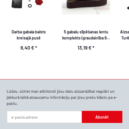
Darba gabala balsts
5 gabalu slīpēšanas lentu
Aizsa
kreisajā pusē
komplekts (graudainība 80)
Turē
50mm x 686mm Parkside
9,40 €
*
13,19 €
*
Lūdzu, sūtiet man atbilstoši jūsu
datu aizsardzībai
regulāri un
jebkurā laikā atsaucamu informāciju par jūsu preču klāstu pa e-
pastu.
Abonēt
Jaunumu izdevums Abonēt