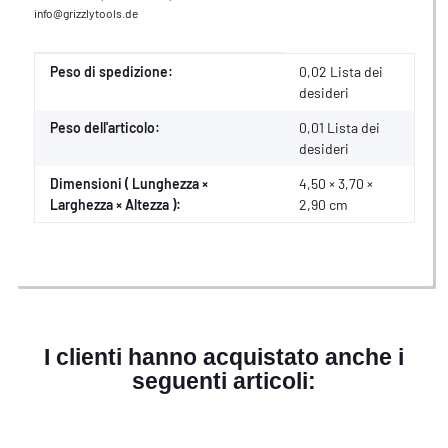
info@grizzlytools.de
Caratteristica del prodotto
Valore
Peso di spedizione:
0,02 Lista dei
desideri
Peso dell'articolo:
0,01
Lista dei
desideri
Dimensioni ( Lunghezza ×
4,50 × 3,70 ×
Larghezza × Altezza ):
2,90 cm
I clienti hanno acquistato anche i
seguenti articoli: