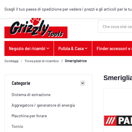
Articolo top
Scegli il tuo paese di spedizione per vedere i prezzi e gli articoli per la t
Negozio dei ricambi
Pulizia & Casa
Finder accessori e
Sondaggi
Trova pezzi di ricambio
Smerigliatrice
Smerigli
Categorie
Sistema di estrazione
Aggregatore / generatore di energia
Macchina per forare
Tornio