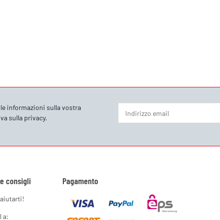
le informazioni sulla vostra
va sulla privacy
.
Newsletter Iscriviti
 e consigli
Pagamento
aiutarti!
l a: