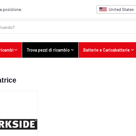
United States
ua posizione.
 ricambi
Trova pezzi di ricambio
Batterie e Caricabatterie
atrice