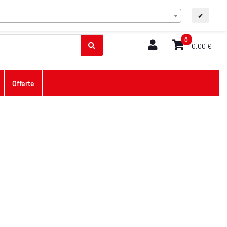
IT
Contatto
A+
A-
✔
0
0,00 €
Offerte