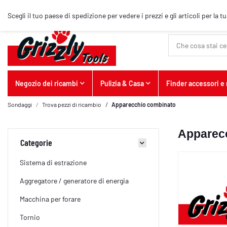
Articolo top
Scegli il tuo paese di spedizione per vedere i prezzi e gli articoli per la t
Negozio dei ricambi
Pulizia & Casa
Finder accessori e
Sondaggi
Trova pezzi di ricambio
Apparecchio combinato
Apparec
Categorie
Sistema di estrazione
Aggregatore / generatore di energia
Macchina per forare
Tornio