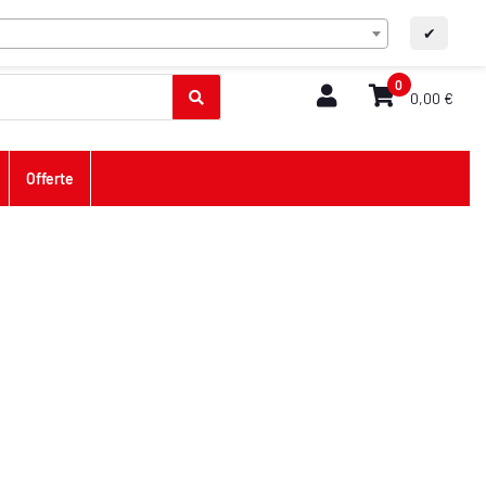
IT
Contatto
A+
A-
✔
0
0,00 €
Offerte