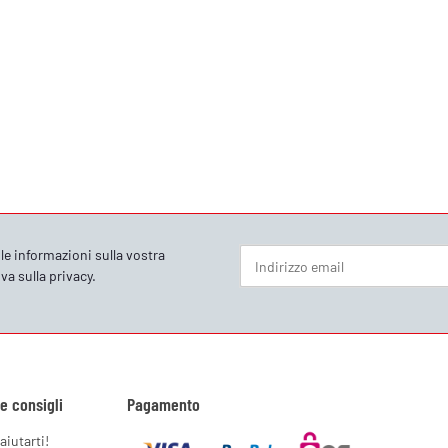
le informazioni sulla vostra
va sulla privacy
.
Newsletter Iscriviti
 e consigli
Pagamento
aiutarti!