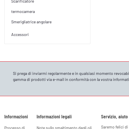
Scarificatore
termocamera
Smerigliatrice angolare
Accessori
Si prega di inviarmi regolarmente e in qualsiasi momento revocabi
gamma di prodotti via e-mail in conformità con la vostra
informati
Informazioni
Informazioni legali
Servizio, aiuto
Saremo felici di 
Processo di
Note sullo smaltimento degli oli