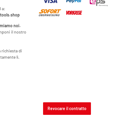
l a:
ytools.shop
amiamo noi.
mponi il nostro
a richiesta di
tamente lì.
Revocare il contratto