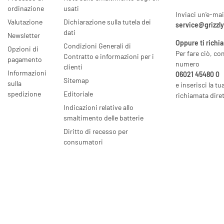
ordinazione
usati
Inviaci un'e-mai
Valutazione
Dichiarazione sulla tutela dei
service@grizzl
dati
Newsletter
Oppure ti richi
Condizioni Generali di
Opzioni di
Per fare ciò, co
Contratto e informazioni per i
pagamento
numero
clienti
Informazioni
06021 45480 0
Sitemap
sulla
e inserisci la tu
spedizione
Editoriale
richiamata diret
Indicazioni relative allo
smaltimento delle batterie
Diritto di recesso per
consumatori
* Tutti i prezzi incl. IVA legale, escl.
spedizione