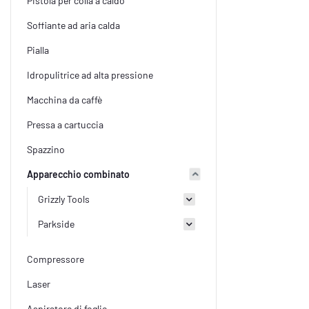
Pistola per colla a caldo
Soffiante ad aria calda
Pialla
Idropulitrice ad alta pressione
Macchina da caffè
Pressa a cartuccia
Spazzino
Apparecchio combinato
Grizzly Tools
Parkside
Compressore
Laser
Aspiratore di foglie