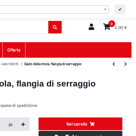
IT
Contatto
A+
A-
✔
0
0,00 €
Offerte
- IAN 113076
Dado della mola, flangia di serraggio
la, flangia di serraggio
ù
spese di spedizione
Nel carrello
pz.