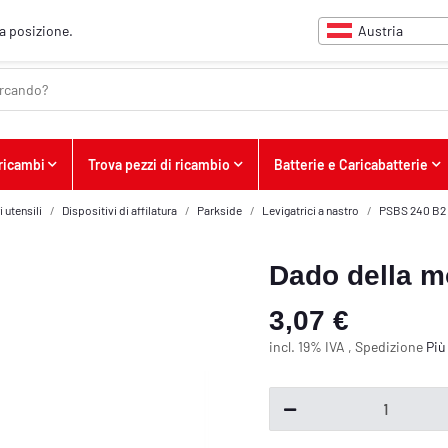
Austria
ua posizione.
 ricambi
Trova pezzi di ricambio
Batterie e Caricabatterie
 utensili
Dispositivi di affilatura
Parkside
Levigatrici a nastro
PSBS 240 B2 
Dado della mo
3,07 €
incl. 19% IVA , Spedizione
Pi