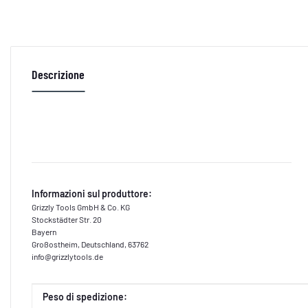
Descrizione
Informazioni sul produttore:
Grizzly Tools GmbH & Co. KG
Stockstädter Str. 20
Bayern
Großostheim, Deutschland, 63762
info@grizzlytools.de
Caratteristica del prodotto
Valore
Peso di spedizione: