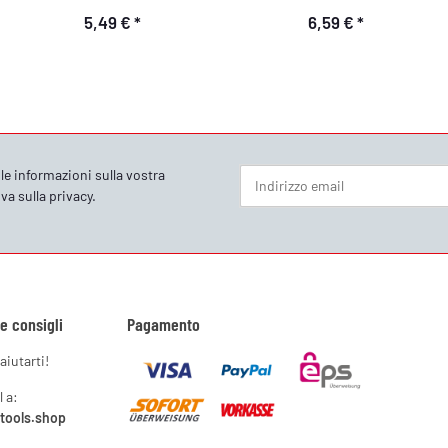
5,49 €
*
6,59 €
*
le informazioni sulla vostra
va sulla privacy
.
Newsletter Iscriviti
 e consigli
Pagamento
aiutarti!
l a:
ytools.shop