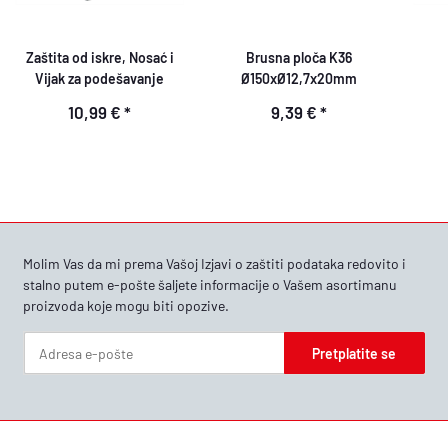
Zaštita od iskre, Nosać i
Brusna ploča K36
Vijak za podešavanje
Ø150xØ12,7x20mm
10,99 €
*
9,39 €
*
Molim Vas da mi prema Vašoj
Izjavi o zaštiti podataka
redovito i
stalno putem e-pošte šaljete informacije o Vašem asortimanu
proizvoda koje mogu biti opozive.
Pretplatite se
Bilten Pretplatite se