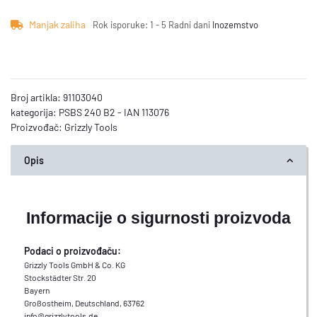
Manjak zaliha
Rok isporuke:
1 - 5 Radni dani
Inozemstvo
Broj artikla:
91103040
kategorija:
PSBS 240 B2 - IAN 113076
Proizvođač:
Grizzly Tools
Opis
Informacije o sigurnosti proizvoda
Podaci o proizvođaču:
Grizzly Tools GmbH & Co. KG
Stockstädter Str. 20
Bayern
Großostheim, Deutschland, 63762
info@grizzlytools.de