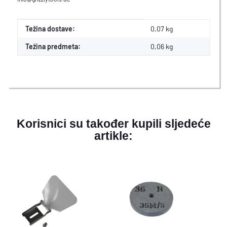
#productDetails.itemInformation#
#productDetails.itemValue#
Težina dostave:
0,07 kg
Težina predmeta:
0,06
kg
Korisnici su također kupili sljedeće
artikle: