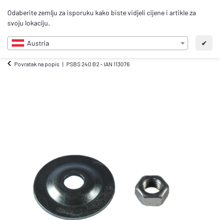
0
Odaberite zemlju za isporuku kako biste vidjeli cijene i artikle za
HR
svoju lokaciju.
Austria
✔
Povratak na popis
PSBS 240 B2 - IAN 113076