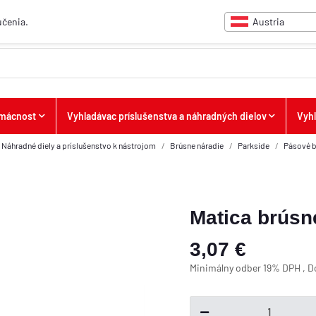
Austria
učenia.
omácnost
Vyhladávac príslušenstva a náhradných dielov
Vyh
Náhradné diely a príslušenstvo k nástrojom
Brúsne náradie
Parkside
Pásové 
Matica brúsn
3,07 €
Minimálny odber 19% DPH , 