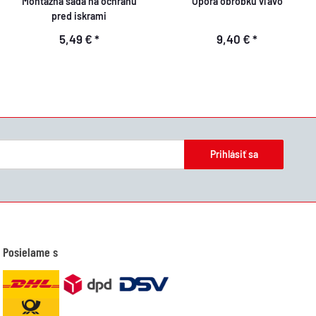
Montážna sada na ochranu
Opora obrobku vľavo
pred iskrami
5,49 €
*
9,40 €
*
Prihlásiť sa
Posielame s