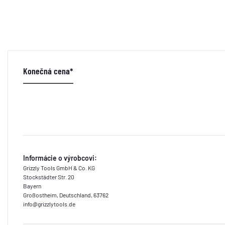
Konečná cena*
Informácie o výrobcovi:
Grizzly Tools GmbH & Co. KG
Stockstädter Str. 20
Bayern
Großostheim, Deutschland, 63762
info@grizzlytools.de