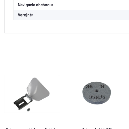
Ďalšia konfiguračná skupina
na ďalšiu položku
Navigácia obchodu:
Verejné: