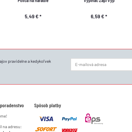
Polica na náradie
Vypínač Zap/Vyp
5,49 €
*
6,59 €
*
ajov
pravidelne a kedykoľvek
Newsletter Prihlásiť sa
 poradenstvo
Spôsob platby
eme!
l na adresu: