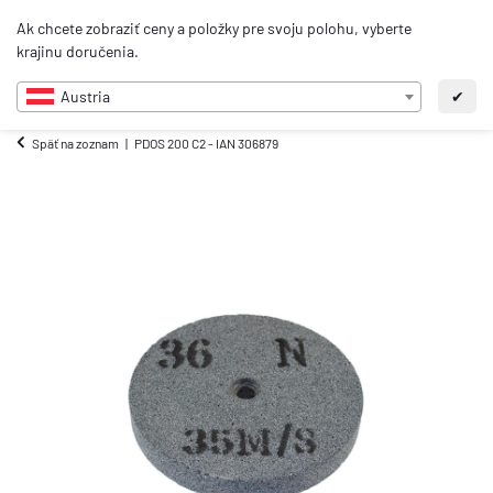
0
Ak chcete zobraziť ceny a položky pre svoju polohu, vyberte
SK
krajinu doručenia.
Austria
✔
Späť na zoznam
PDOS 200 C2 - IAN 306879