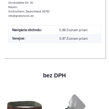
Stockstädter Str. 20
Bayern
Großostheim, Deutschland, 63762
info@grizzlytools.de
Ďalšia konfiguračná skupina
na ďalšiu položku
Navigácia obchodu:
0,88 Zoznam prianí
Verejné:
0,87
Zoznam prianí
bez DPH