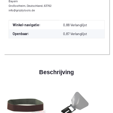
Bayern
Großostheim, Deutschland, 63762
info@grizzlytools.de
Waarde
Fabrikant
Winkel-navigatie:
0,88 Verlanglijst
Openbaar:
0,87
Verlanglijst
Beschrijving