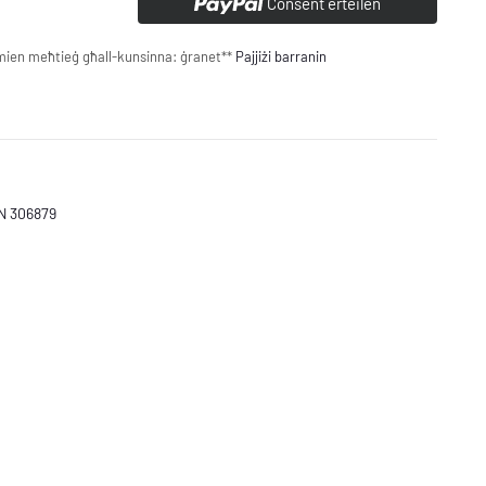
Consent erteilen
mien meħtieġ għall-kunsinna:
ġranet**
Pajjiżi barranin
N 306879