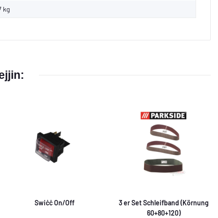
7
kg
ejjin:
Swiċċ On/Off
3 er Set Schleifband (Körnung
60+80+120)