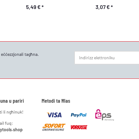
5,49 €
*
3,07 €
*
i eċċezzjonali tagħna.
Bullettin Abbona
una u pariri
Metodi ta Ħlas
i li ngħinuk!
ail fuq:
lytools.shop