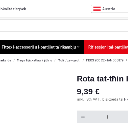
Austria
-lokalità tiegħek.
Fittex l-accessorji u l-partijiet ta' rikambju
Riflessjoni tal-partijiet
arkside
Magni li jixkatlaw / jithnu
Moli b'zewg roti
PDOS 200 C2 - IAN 306879
Rota tat-tħ
9,39 €
inkl. 19% VAT , biż-żieda ta'
l-