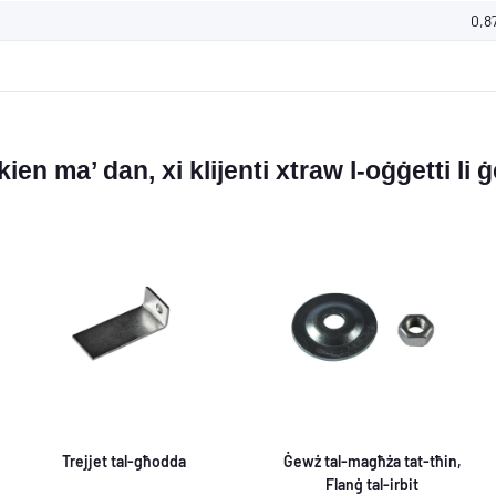
0,8
ien ma’ dan, xi klijenti xtraw l-oġġetti li ġ
Trejjet tal-għodda
Ġewż tal-magħża tat-tħin,
Flanġ tal-irbit