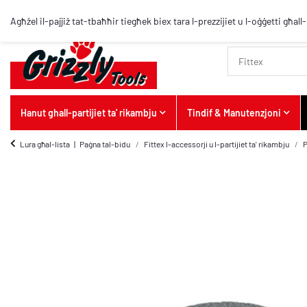
Agħżel il-pajjiż tat-tbaħħir tiegħek biex tara l-prezzijiet u l-oġġetti għall
Hanut ghall-partijiet ta' rikambju
Tindif & Manutenzjoni
Lura għal-lista
Paġna tal-bidu
Fittex l-accessorji u l-partijiet ta' rikambju
P