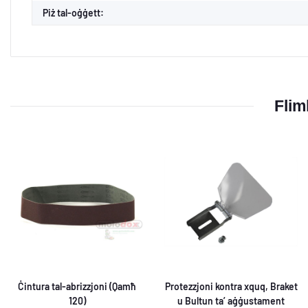
Piż tal-oġġett:
Flimk
Ċintura tal-abrizzjoni (Qamħ
Protezzjoni kontra xquq, Braket
120)
u Bultun ta’ aġġustament