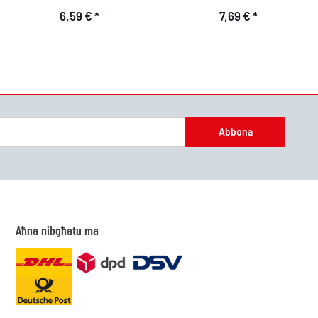
6,59 €
*
7,69 €
*
Abbona
Aħna nibgħatu ma