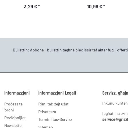
3,29 €
*
10,99 €
*
Bullettin: Abbona l-bullettin tagħna biex issir taf aktar fuq l-offert
Informazzjoni
Informazzjoni Legali
Servizz, għajn
Inkunu kuntent
Proċess ta
Rimi taż-żejt użat
'ordni
Privatezza
Ibgħatilna e-m
Reviżjonijiet
Termini tas-Servizz
service@grizz
Newsletter
Sitemap