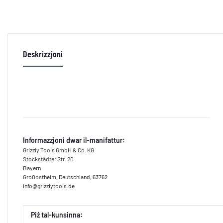
Deskrizzjoni
Informazzjoni dwar il-manifattur:
Grizzly Tools GmbH & Co. KG
Stockstädter Str. 20
Bayern
Großostheim, Deutschland, 63762
info@grizzlytools.de
#productDetails.itemInformation#
#productDetails.itemValue#
Piż tal-kunsinna: