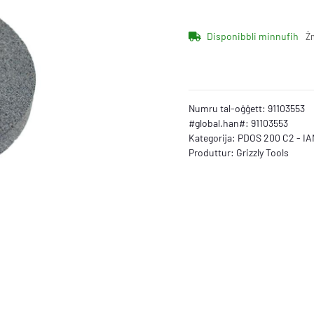
Disponibbli minnufih
Ż
Numru tal-oġġett:
91103553
#global.han#:
91103553
Kategorija:
PDOS 200 C2 - IA
Produttur:
Grizzly Tools