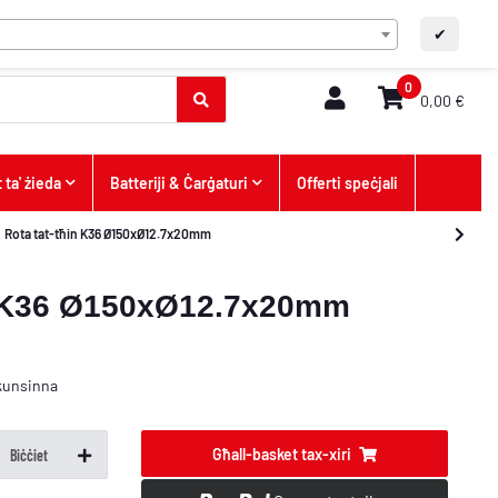
MT
FAQ/Kuntatt
A+
A-
✔
0
0,00 €
 ta' żieda
Batteriji & Ċarġaturi
Offerti speċjali
Rota tat-tħin K36 Ø150xØ12.7x20mm
in K36 Ø150xØ12.7x20mm
kunsinna
Għall-basket tax-xiri
Biċċiet