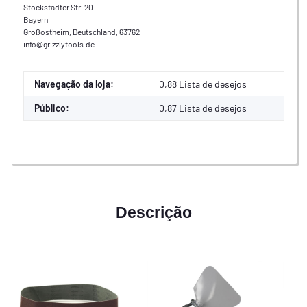
Stockstädter Str. 20
Bayern
Großostheim, Deutschland, 63762
info@grizzlytools.de
Valor
Fabricante
Navegação da loja:
0,88 Lista de desejos
Público:
0,87
Lista de desejos
Descrição