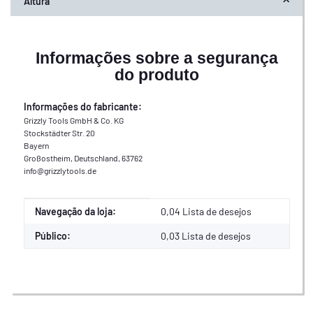
Altura
Informações sobre a segurança
do produto
Informações do fabricante:
Grizzly Tools GmbH & Co. KG
Stockstädter Str. 20
Bayern
Großostheim, Deutschland, 63762
info@grizzlytools.de
Valor
Fabricante
Navegação da loja:
0,04 Lista de desejos
Público:
0,03
Lista de desejos