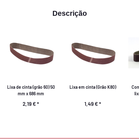
Descrição
Lixa de cinta (grão 60) 50
Lixa em cinta (Grão K80)
Con
mm x 686 mm
li
2,19 €
*
1,49 €
*