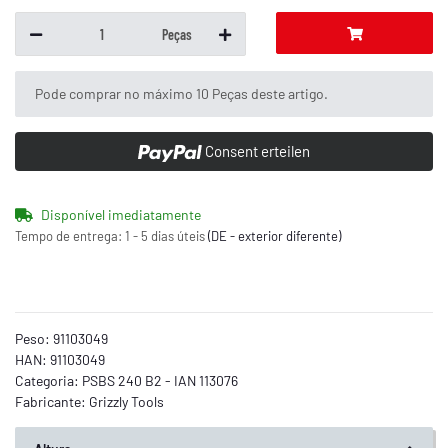
Peças
x
Pode comprar no máximo 10 Peças deste artigo.
Consent erteilen
Disponível imediatamente
Tempo de entrega:
1 - 5 dias úteis
(DE - exterior diferente)
Peso:
91103049
HAN:
91103049
Categoria:
PSBS 240 B2 - IAN 113076
Fabricante:
Grizzly Tools