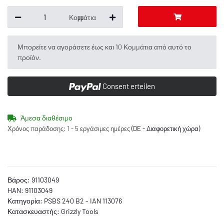
Κομμάτια
x
Μπορείτε να αγοράσετε έως και 10 Κομμάτια από αυτό το
προϊόν.
Consent erteilen
Άμεσα διαθέσιμο
Χρόνος παράδοσης:
1 - 5 εργάσιμες ημέρες
(DE - Διαφορετική χώρα)
Βάρος:
91103049
HAN:
91103049
Κατηγορία:
PSBS 240 B2 - IAN 113076
Κατασκευαστής:
Grizzly Tools