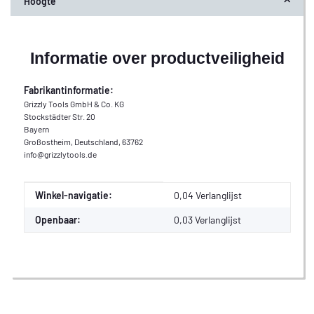
Hoogte
Informatie over productveiligheid
Fabrikantinformatie:
Grizzly Tools GmbH & Co. KG
Stockstädter Str. 20
Bayern
Großostheim, Deutschland, 63762
info@grizzlytools.de
Waarde
Fabrikant
Winkel-navigatie:
0,04 Verlanglijst
Openbaar:
0,03
Verlanglijst