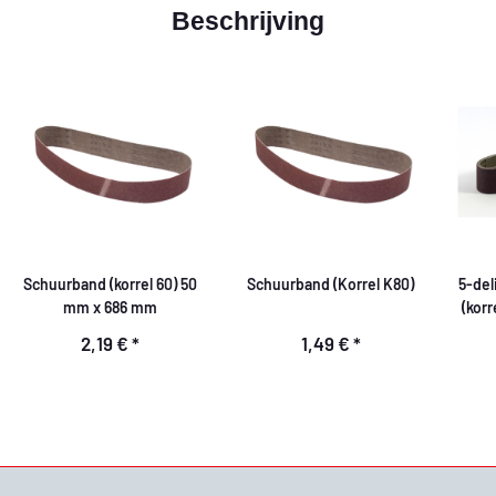
Beschrijving
Schuurband (korrel 60) 50
Schuurband (Korrel K80)
5-del
mm x 686 mm
(kor
2,19 €
*
1,49 €
*