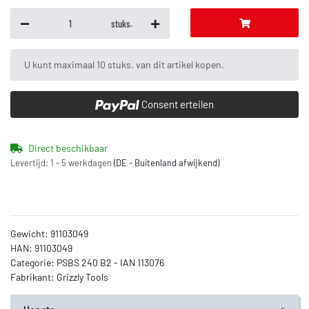
stuks.
x
U kunt maximaal 10 stuks. van dit artikel kopen.
Consent erteilen
Direct beschikbaar
Levertijd:
1 - 5 werkdagen
(DE - Buitenland afwijkend)
Gewicht:
91103049
HAN:
91103049
Categorie:
PSBS 240 B2 - IAN 113076
Fabrikant:
Grizzly Tools