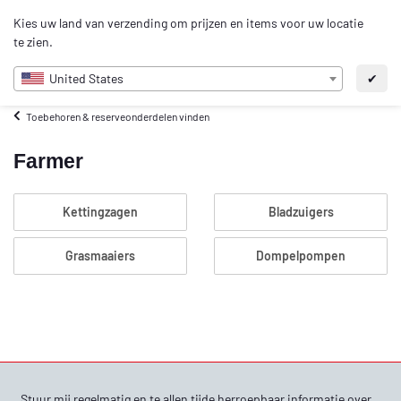
0
Kies uw land van verzending om prijzen en items voor uw locatie
NL
te zien.
United States
✔
Toebehoren & reserveonderdelen vinden
Farmer
Kettingzagen
Bladzuigers
Grasmaaiers
Dompelpompen
Stuur mij regelmatig en te allen tijde herroepbaar informatie over