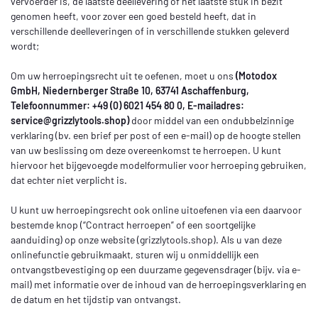
vervoerder is, de laatste deellevering of het laatste stuk in bezit
genomen heeft, voor zover een goed besteld heeft, dat in
verschillende deelleveringen of in verschillende stukken geleverd
wordt;
Om uw herroepingsrecht uit te oefenen, moet u ons
(Motodox
GmbH, Niedernberger Straße 10, 63741 Aschaffenburg,
Telefoonnummer: +49 (0) 6021 454 80 0, E-mailadres:
service@grizzlytools.shop
)
door middel van een ondubbelzinnige
verklaring (bv. een brief per post of een e-mail) op de hoogte stellen
van uw beslissing om deze overeenkomst te herroepen. U kunt
hiervoor het bijgevoegde modelformulier voor herroeping gebruiken,
dat echter niet verplicht is.
U kunt uw herroepingsrecht ook online uitoefenen via een daarvoor
bestemde knop (“Contract herroepen” of een soortgelijke
aanduiding) op onze website (
grizzlytools.shop
). Als u van deze
onlinefunctie gebruikmaakt, sturen wij u onmiddellijk een
ontvangstbevestiging op een duurzame gegevensdrager (bijv. via e-
mail) met informatie over de inhoud van de herroepingsverklaring en
de datum en het tijdstip van ontvangst.