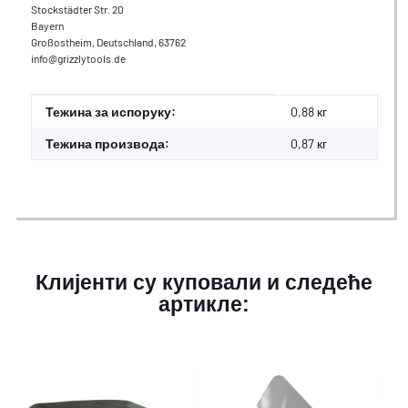
Stockstädter Str. 20
Bayern
Großostheim, Deutschland, 63762
info@grizzlytools.de
#productDetails.itemInformation#
#productDetails.itemValue#
Тежина за испоруку:
0,88 кг
Тежина производа:
0,87
кг
Клијенти су куповали и следеће
артикле: