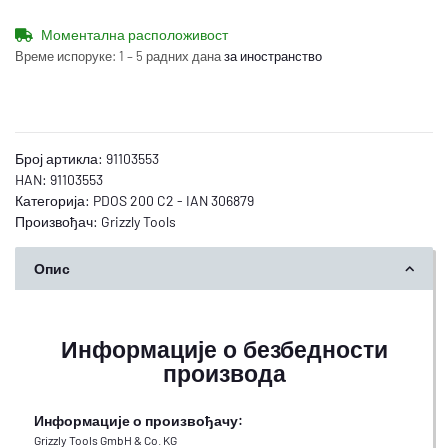
Моментална расположивост
Време испоруке:
1 – 5 радних дана
за иностранство
Број артикла:
91103553
HAN:
91103553
Категорија:
PDOS 200 C2 - IAN 306879
Произвођач:
Grizzly Tools
Опис
Информације о безбедности
производа
Информације о произвођачу:
Grizzly Tools GmbH & Co. KG