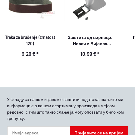
Traka za brušenje (zrnatost
Заштита од варница,
120)
Носач и Вијак за
подешавање
3,29 €
*
10,99 €
*
У складу са вашом
изјавом о заштити података, шаљите ми
информације о вашем асортиману производа имејлом
редовно, с тим што такво слање ја могу опозвати у било ком
тренутку.
Пријавите се на пријем