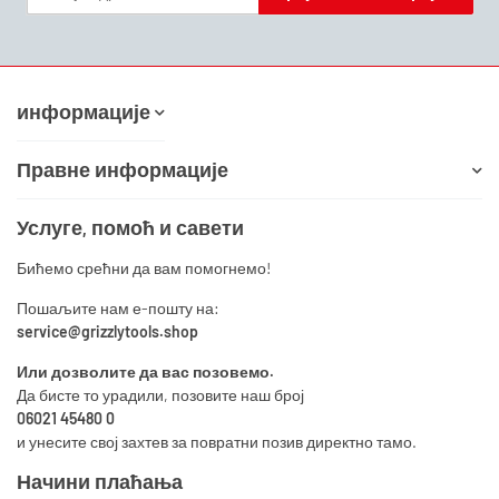
Билтен Пријавите се на пријем
информације
Правне информације
Услуге, помоћ и савети
Бићемо срећни да вам помогнемо!
Пошаљите нам е-пошту на:
service@grizzlytools.shop
Или дозволите да вас позовемо.
Да бисте то урадили, позовите наш број
06021 45480 0
и унесите свој захтев за повратни позив директно тамо.
Начини плаћања