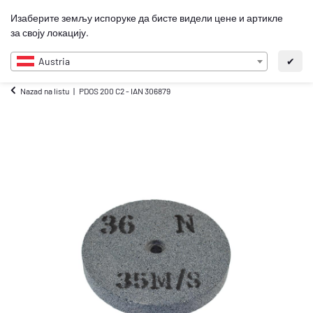
0
Изаберите земљу испоруке да бисте видели цене и артикле
SR
за своју локацију.
Austria
✔
Nazad na listu
PDOS 200 C2 - IAN 306879