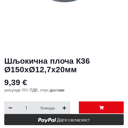
Шљокична плоча К36
Ø150xØ12,7x20мм
9,39 €
укључује 19% ПДВ , плус
доставе
Комади
Дајте сагласност