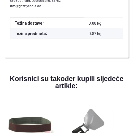
Großostheim, Deutschland, 63762
info@grizzlytools.de
#productDetails.itemInformation#
#productDetails.itemValue#
Težina dostave:
0,88 kg
Težina predmeta:
0,87
kg
Korisnici su također kupili sljedeće
artikle: