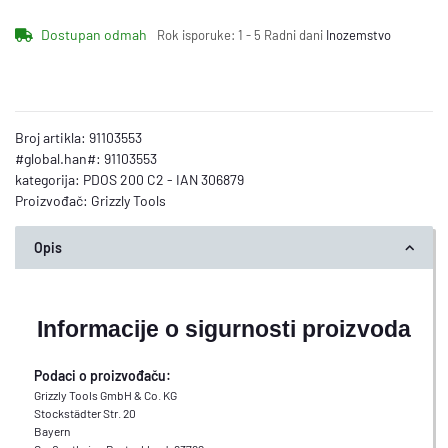
Dostupan odmah
Rok isporuke:
1 - 5 Radni dani
Inozemstvo
Broj artikla:
91103553
#global.han#:
91103553
kategorija:
PDOS 200 C2 - IAN 306879
Proizvođač:
Grizzly Tools
Opis
Informacije o sigurnosti proizvoda
Podaci o proizvođaču:
Grizzly Tools GmbH & Co. KG
Stockstädter Str. 20
Bayern