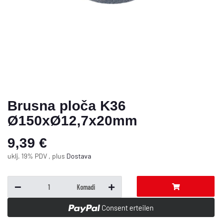
Brusna ploča K36
Ø150xØ12,7x20mm
9,39 €
uklj. 19% PDV , plus
Dostava
Komadi
Consent erteilen