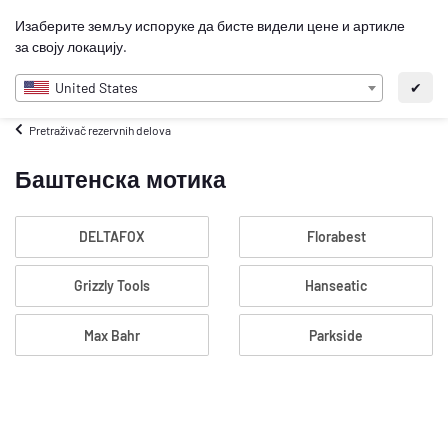
0
Изаберите земљу испоруке да бисте видели цене и артикле
SR
за своју локацију.
United States
✔
Pretraživač rezervnih delova
Баштенска мотика
DELTAFOX
Florabest
Grizzly Tools
Hanseatic
Max Bahr
Parkside