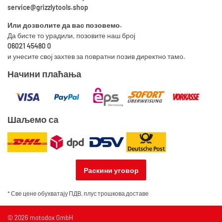
service@grizzlytools.shop
Или дозволите да вас позовемо.
Да бисте то урадили, позовите наш број
06021 45480 0
и унесите свој захтев за повратни позив директно тамо.
Начини плаћања
Шаљемо са
Раскини уговор
* Све цене обухватају ПДВ, плус
трошкова доставе
© 2026 motodox GmbH