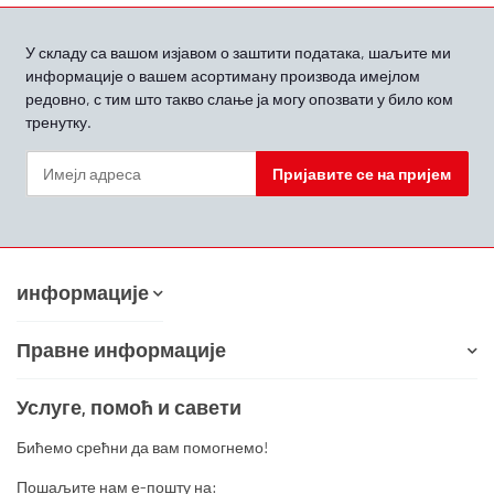
У складу са вашом
изјавом о заштити података, шаљите ми
информације о вашем асортиману производа имејлом
редовно, с тим што такво слање ја могу опозвати у било ком
тренутку.
Пријавите се на пријем
Билтен Пријавите се на пријем
информације
Правне информације
Услуге, помоћ и савети
Бићемо срећни да вам помогнемо!
Пошаљите нам е-пошту на: