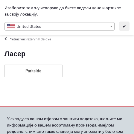
0
Изаберите земљу испоруке да бисте видели цене и артикле
SR
за своју локацију.
United States
✔
Pretraživač rezervnih delova
Ласер
Parkside
У складу са вашом
изјавом о заштити података, шаљите ми
информације о вашем асортиману производа имејлом
редовно, с тим што такво слање ја могу опозвати у било ком