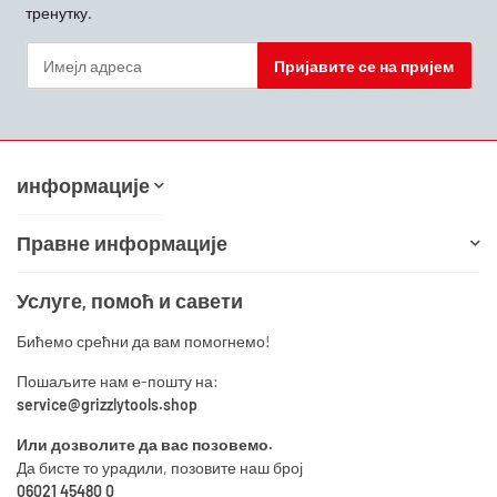
тренутку.
Пријавите се на пријем
Билтен Пријавите се на пријем
информације
Правне информације
Услуге, помоћ и савети
Бићемо срећни да вам помогнемо!
Пошаљите нам е-пошту на:
service@grizzlytools.shop
Или дозволите да вас позовемо.
Да бисте то урадили, позовите наш број
06021 45480 0