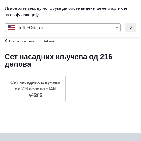
0
Изаберите земљу испоруке да бисте видели цене и артикле
SR
за своју локацију.
United States
✔
Pretraživač rezervnih delova
Сет насадних кључева од 216
делова
Сет насадних кључева
од 216 делова - IAN
445915