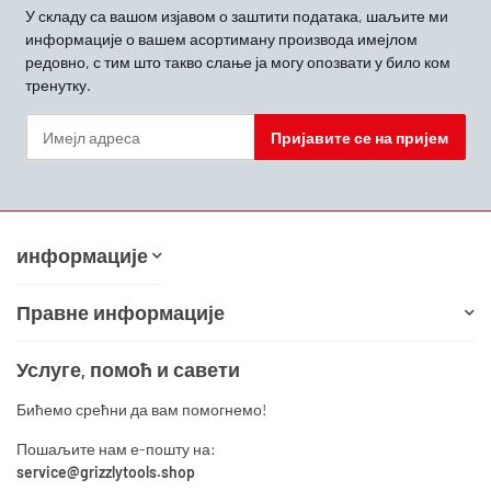
У складу са вашом
изјавом о заштити података, шаљите ми
информације о вашем асортиману производа имејлом
редовно, с тим што такво слање ја могу опозвати у било ком
тренутку.
Пријавите се на пријем
Билтен Пријавите се на пријем
информације
Правне информације
Услуге, помоћ и савети
Бићемо срећни да вам помогнемо!
Пошаљите нам е-пошту на:
service@grizzlytools.shop