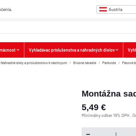
Austria
učenia.
omácnost
Vyhladávac príslušenstva a náhradných dielov
Vyh
Náhradné diely a príslušenstvo k nástrojom
Brúsne náradie
Parkside
Pásové 
Montážna sad
5,49 €
Minimálny odber 19% DPH , 