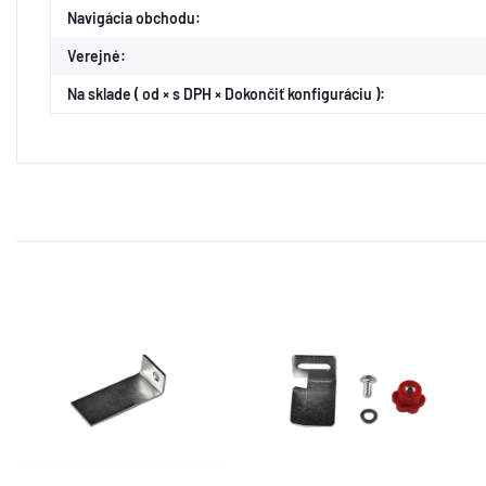
Ďalšia konfiguračná skupina
na ďalšiu položku
Navigácia obchodu:
Verejné:
Na sklade ( od × s DPH × Dokončiť konfiguráciu ):