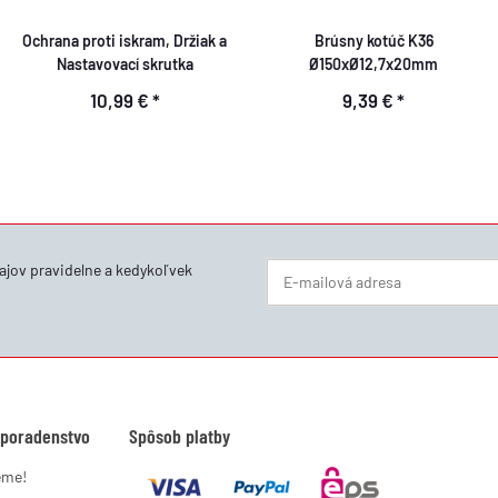
Ochrana proti iskram, Držiak a
Brúsny kotúč K36
Nastavovací skrutka
Ø150xØ12,7x20mm
10,99 €
*
9,39 €
*
ajov
pravidelne a kedykoľvek
Newsletter Prihlásiť sa
 poradenstvo
Spôsob platby
eme!