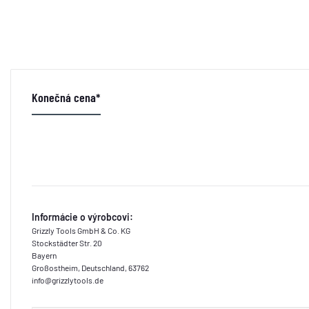
Konečná cena*
Informácie o výrobcovi:
Grizzly Tools GmbH & Co. KG
Stockstädter Str. 20
Bayern
Großostheim, Deutschland, 63762
info@grizzlytools.de