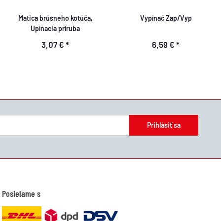
Matica brúsneho kotúča,
Vypínač Zap/Vyp
Upínacia príruba
3,07 €
*
6,59 €
*
Prihlásiť sa
Posielame s