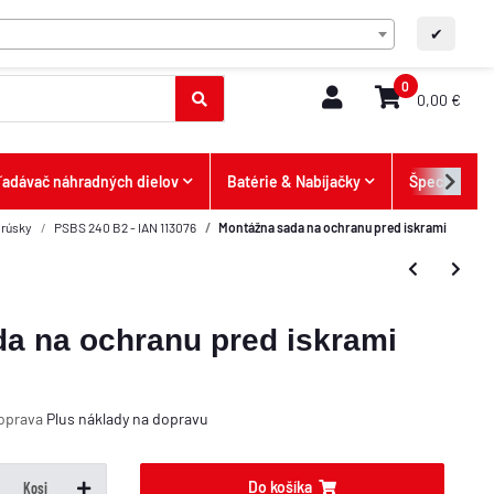
SK
FAQ/Kontakt
A+
A-
✔
0
0,00 €
ľadávač náhradných dielov
Batérie & Nabíjačky
Špeciálne p
brúsky
PSBS 240 B2 - IAN 113076
Montážna sada na ochranu pred iskrami
a na ochranu pred iskrami
Doprava
Plus
náklady na dopravu
Do košíka
Kosi